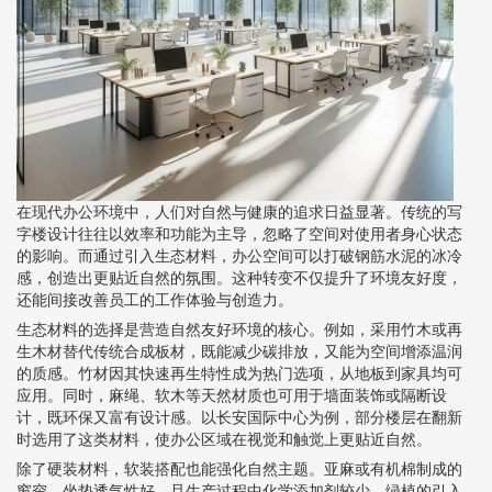
在现代办公环境中，人们对自然与健康的追求日益显著。传统的写
字楼设计往往以效率和功能为主导，忽略了空间对使用者身心状态
的影响。而通过引入生态材料，办公空间可以打破钢筋水泥的冰冷
感，创造出更贴近自然的氛围。这种转变不仅提升了环境友好度，
还能间接改善员工的工作体验与创造力。
生态材料的选择是营造自然友好环境的核心。例如，采用竹木或再
生木材替代传统合成板材，既能减少碳排放，又能为空间增添温润
的质感。竹材因其快速再生特性成为热门选项，从地板到家具均可
应用。同时，麻绳、软木等天然材质也可用于墙面装饰或隔断设
计，既环保又富有设计感。以长安国际中心为例，部分楼层在翻新
时选用了这类材料，使办公区域在视觉和触觉上更贴近自然。
除了硬装材料，软装搭配也能强化自然主题。亚麻或有机棉制成的
窗帘、坐垫透气性好，且生产过程中化学添加剂较少。绿植的引入