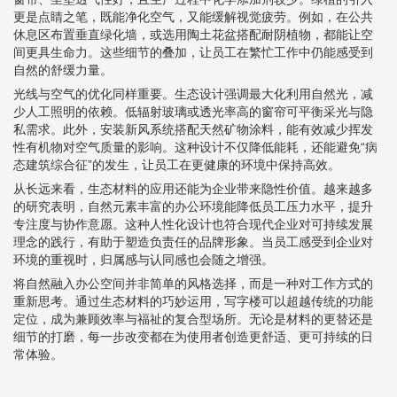
更是点睛之笔，既能净化空气，又能缓解视觉疲劳。例如，在公共
休息区布置垂直绿化墙，或选用陶土花盆搭配耐阴植物，都能让空
间更具生命力。这些细节的叠加，让员工在繁忙工作中仍能感受到
自然的舒缓力量。
光线与空气的优化同样重要。生态设计强调最大化利用自然光，减
少人工照明的依赖。低辐射玻璃或透光率高的窗帘可平衡采光与隐
私需求。此外，安装新风系统搭配天然矿物涂料，能有效减少挥发
性有机物对空气质量的影响。这种设计不仅降低能耗，还能避免“病
态建筑综合征”的发生，让员工在更健康的环境中保持高效。
从长远来看，生态材料的应用还能为企业带来隐性价值。越来越多
的研究表明，自然元素丰富的办公环境能降低员工压力水平，提升
专注度与协作意愿。这种人性化设计也符合现代企业对可持续发展
理念的践行，有助于塑造负责任的品牌形象。当员工感受到企业对
环境的重视时，归属感与认同感也会随之增强。
将自然融入办公空间并非简单的风格选择，而是一种对工作方式的
重新思考。通过生态材料的巧妙运用，写字楼可以超越传统的功能
定位，成为兼顾效率与福祉的复合型场所。无论是材料的更替还是
细节的打磨，每一步改变都在为使用者创造更舒适、更可持续的日
常体验。