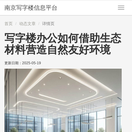
南京写字楼信息平台
切
换
导
首页
动态文章
详情页
航
写字楼办公如何借助生态
材料营造自然友好环境
更新日期：
2025-05-19